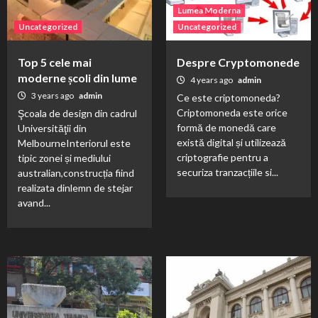
Lumea Moderna
Uncategorized
Uncategorized
Top 5 cele mai
Despre Cryptomonede
moderne școli din lume
4 years ago
admin
3 years ago
admin
Ce este criptomoneda?
Criptomoneda este orice
Şcoala de design din cadrul
formă de monedă care
Universităţii din
există digital și utilizează
MelbourneInteriorul este
criptografie pentru a
tipic zonei și mediului
securiza tranzacțiile si...
australian,construcția fiind
realizata dinlemn de stejar
avand...