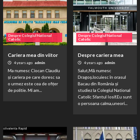
Despre Colegiul National
Despre Colegiul National
Catolic
Catolic
Cariera mea din viitor
Despre cariera mea
4 years ago
admin
4 years ago
admin
Ma numesc Ciocan Claudiu
Salut,Mă numesc
și cariera pe care doresc sa
Dragoș.locuiesc în orasul
o urmez este cea de ofițer
Bacau din România și
de politie. Mi am...
studiez la Colegiul National
Catolic Sfantul Iosif.Eu sunt
o persoana calma,uneori...