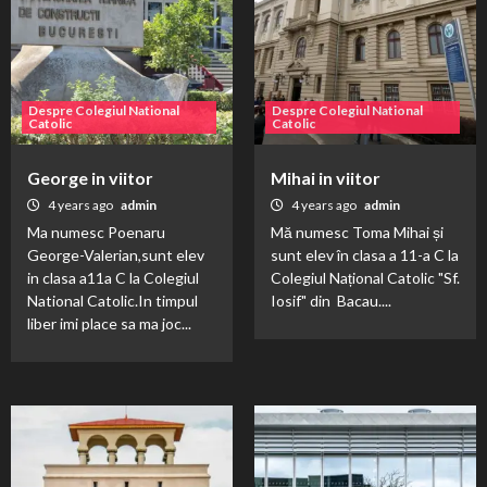
Despre Colegiul National
Despre Colegiul National
Catolic
Catolic
George in viitor
Mihai in viitor
4 years ago
admin
4 years ago
admin
Ma numesc Poenaru
Mă numesc Toma Mihai și
George-Valerian,sunt elev
sunt elev în clasa a 11-a C la
in clasa a11a C la Colegiul
Colegiul Național Catolic "Sf.
National Catolic.In timpul
Iosif" din Bacau....
liber imi place sa ma joc...