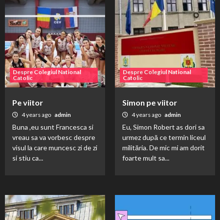
Despre Colegiul National
Despre Colegiul National
Catolic
Catolic
Pe viitor
Simon pe viitor
4 years ago
admin
4 years ago
admin
Buna ,eu sunt Francesca si
Eu, Simon Robert as dori sa
vreau sa va vorbesc despre
urmez după ce termin liceul
visul la care muncesc zi de zi
milităria. De mic mi am dorit
si stiu ca...
foarte mult sa...